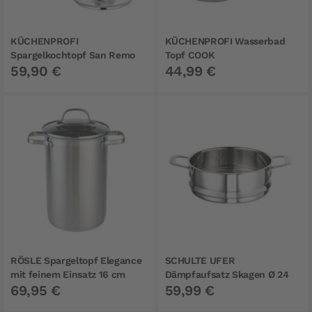
KÜCHENPROFI
KÜCHENPROFI Wasserbad
Spargelkochtopf San Remo
Topf COOK
59,90 €
44,99 €
mit Glasdeckel 16 cm
RÖSLE Spargeltopf Elegance
SCHULTE UFER
mit feinem Einsatz 16 cm
Dämpfaufsatz Skagen Ø 24
69,95 €
59,99 €
cm