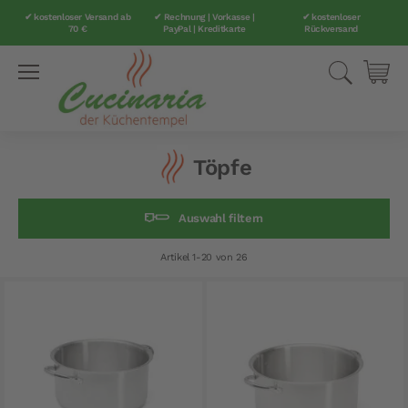
✔ kostenloser Versand ab
✔ Rechnung | Vorkasse |
✔ kostenloser
70 €
PayPal | Kreditkarte
Rückversand
Direkt
Suche
Mei
zum
Inhalt
Töpfe
Auswahl filtern
Artikel
1
-
20
von
26