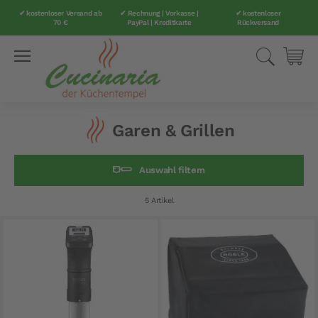
✔ kostenloser Versand ab
✔ Rechnung | Vorkasse |
✔ kostenloser
70 €
PayPal | Kreditkarte
Rückversand
Direkt
Suche
Mei
zum
Inhalt
Garen & Grillen
Auswahl filtern
5
Artikel