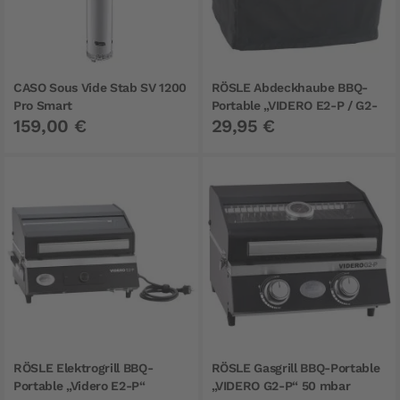
CASO Sous Vide Stab SV 1200
RÖSLE Abdeckhaube BBQ-
Pro Smart
Portable „VIDERO E2-P / G2-
159,00 €
29,95 €
P“
RÖSLE Elektrogrill BBQ-
RÖSLE Gasgrill BBQ-Portable
Portable „Videro E2-P“
„VIDERO G2-P“ 50 mbar