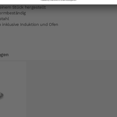
 und gleichförmiges garen
einem Stück hergestellt
formbeständig
stahl
n inklusive Induktion und Ofen
ngen