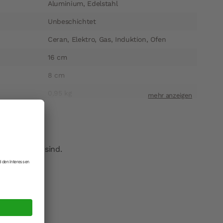
Aluminium, Edelstahl
Unbeschichtet
Ceran, Elektro, Gas, Induktion, Ofen
16 cm
8 cm
0,95 kg
1-2 Werktage
71059370616
3011243706168
n zu finden sind.
n.
De Buyer Industries SAS
ift
Faymont 88340 Le Val D'Ajol Frankreich
t
info@debuyer.com