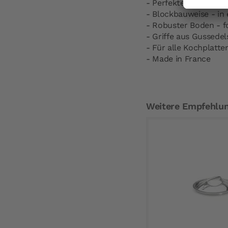
- Perfekter Heizkreis
- Blockbauweise - in 
- Robuster Boden - 
- Griffe aus Gussedel
- Für alle Kochplatte
- Made in France
Weitere Empfehlu