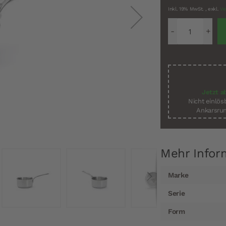
Inkl. 19% MwSt.
,
exkl.
Ve
Jetzt a
Nicht einlö
Ankarsrum
Mehr Infor
Mehr
Marke
Informationen
Serie
Form