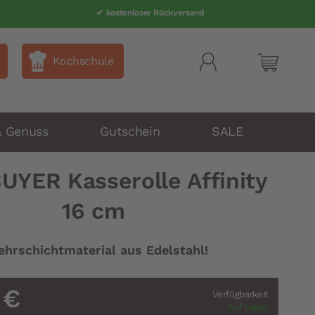
✔ Telefonsupport 040 80 60 999-0
✔ kostenloser Rückversand
Kochschule
Mein Wa
& Genuss
Gutschein
SALE
UYER Kasserolle Affinity
16 cm
hrschichtmaterial aus Edelstahl!
 €
Verfügbarkeit
Auf Lager