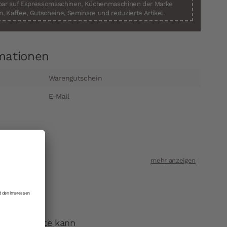
sbar auf Espressomaschinen, Küchenmaschinen der Marke
, Kaffee, Gutscheine, Seminare und reduzierte Artikel.
mationen
Warengutschein
E-Mail
e Beschenkte kann