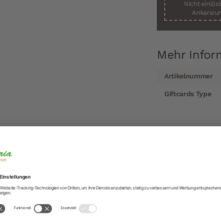
Nicht einlö
Ankarsrum
Mehr Infor
Mehr
Artikelnummer
Informationen
Giftcards Type
n Sie ein Stück Cucinaria!
nkgutscheinen liegen Sie immer richtig: Der oder di