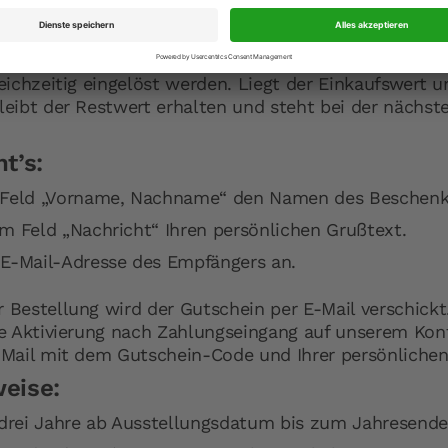
Produkt aus unserem vielfältigen Sortiment ganz einf
utscheine lassen sich kombinieren – mehrere Gutsch
leichzeitig eingelöst werden. Liegt der Einkaufswert 
leibt der Restwert erhalten und steht bei der nächst
t’s:
 Feld „Vorname, Nachname“ den Namen des Beschenk
im Feld „Nachricht“ Ihren persönlichen Grußtext.
 E-Mail-Adresse des Empfängers an.
 Bestellung wird der Gutschein per E-Mail verschickt
ie Aktivierung nach Zahlungseingang auf unserem Ko
-Mail mit dem Gutschein-Code und Ihrer persönlichen
eise:
drei Jahre ab Ausstellungsdatum bis zum Jahresende 