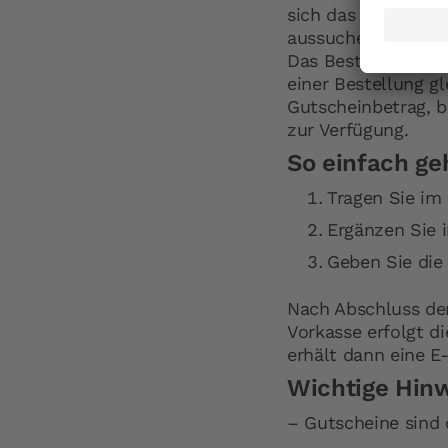
sich das passende 
aussuchen.
Das Beste daran: G
einer Bestellung g
Gutscheinbetrag, b
zur Verfügung.
So einfach geh
Tragen Sie im
Ergänzen Sie 
Geben Sie die
Nach Abschluss der
Vorkasse erfolgt d
erhält dann eine E
Wichtige Hinw
– Gutscheine sind 