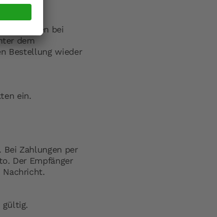
ach selbst
eine können bei
unter dem
en Bestellung wieder
ten ein.
. Bei Zahlungen per
nto. Der Empfänger
 Nachricht.
gültig.