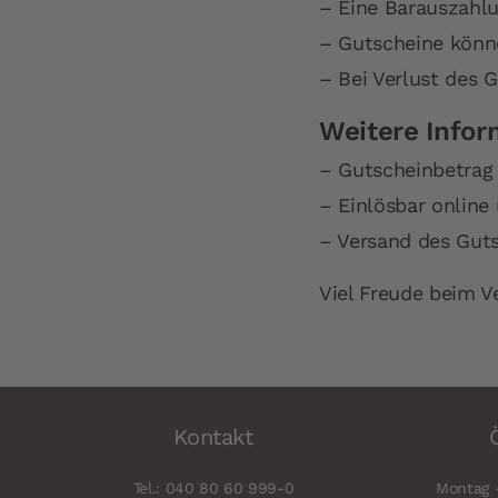
– Eine Barauszahlu
– Gutscheine könne
– Bei Verlust des G
Weitere Infor
– Gutscheinbetrag 
– Einlösbar online
– Versand des Guts
Viel Freude beim V
Kontakt
Tel.: 040 80 60 999-0
Montag -