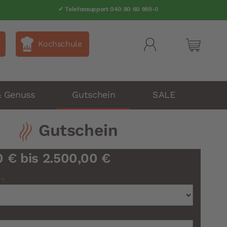
✔ Telefonsupport 040 80 60 999-0
Kochschule
Mein Wa
& Genuss
Gutschein
SALE
Gutschein
0 €
bis
2.500,00 €
*
: