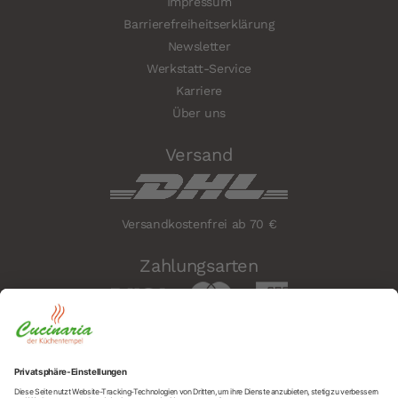
Impressum
Barrierefreiheitserklärung
Newsletter
Werkstatt-Service
Karriere
Über uns
Versand
Versandkostenfrei ab 70 €
Zahlungsarten