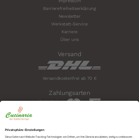
Impressum
Barrierefreiheitserklärung
Newsletter
Werkstatt-Service
Karriere
Über uns
Versand
Versandkostenfrei ab 70 €
Zahlungsarten