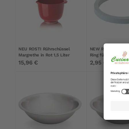
NEU ROSTI Rührschüssel
NEW ROSTI Margre
Margrethe in Rot 1,5 Liter
Ring für 2L
15,96 €
2,95 €