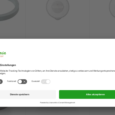
the Base
ROSTI Deckel für Rührschüssel
ROSTI Decke
- Margrethe 1,5 Liter
- Margrethe 
3,95 €
4,50 €