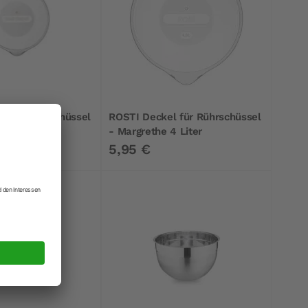
l für Rührschüssel
ROSTI Deckel für Rührschüssel
2 Liter
- Margrethe 4 Liter
5,95 €