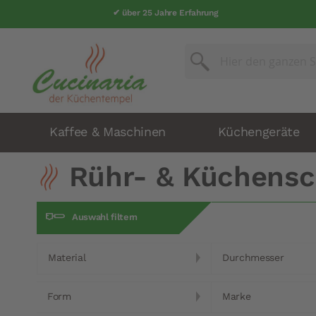
✔ über 25 Jahre Erfahrung
Suche
Suche
Kaffee & Maschinen
Küchengeräte
Rühr- & Küchensc
Auswahl filtern
Material
Durchmesser
Form
Marke