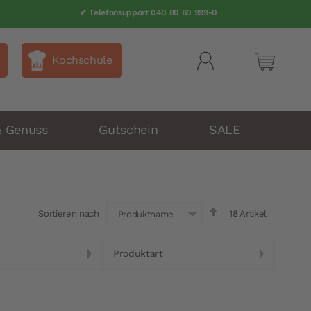
✔ Telefonsupport 040 80 60 999-0
Kochschule
Mein Wa
& Genuss
Gutschein
SALE
In
Sortieren nach
18
Artikel
Produktname
absteigender
Reihenfolge
Produktart