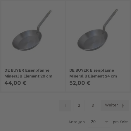
DE BUYER Eisenpfanne
DE BUYER Eisenpfanne
Mineral B Element 20 cm
Mineral B Element 24 cm
44,00 €
52,00 €
Seite
Seite
Seite
Weiter
Sei
2
3
Sie lesen gerade Seite
1
Anzeigen
pro Seite