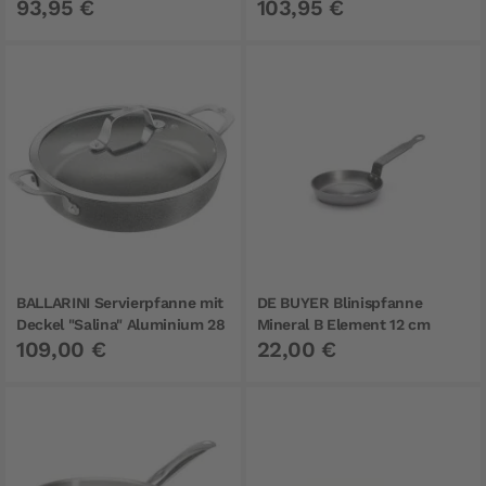
93,95 €
103,95 €
BALLARINI Servierpfanne mit
DE BUYER Blinispfanne
Deckel "Salina" Aluminium 28
Mineral B Element 12 cm
109,00 €
22,00 €
cm