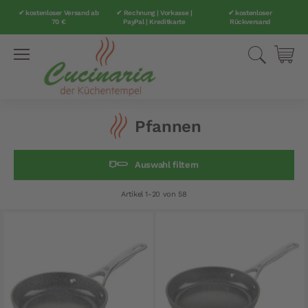
✔ kostenloser Versand ab
✔ Rechnung | Vorkasse |
✔ kostenloser
70 €
PayPal | Kreditkarte
Rückversand
Direkt
Suche
Mei
zum
Inhalt
Pfannen
Auswahl filtern
Artikel
1
-
20
von
58