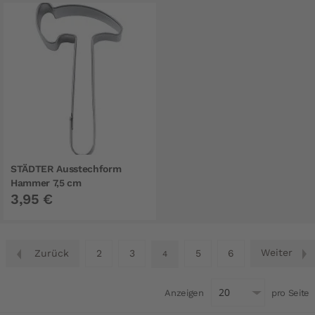
STÄDTER Ausstechform
Hammer 7,5 cm
3,95 €
Seite
Seite
Seite
Seite
Seite
Seite
Weiter
S
Zurück
2
3
5
6
Sie lesen gerade Seite
4
Anzeigen
pro Seite