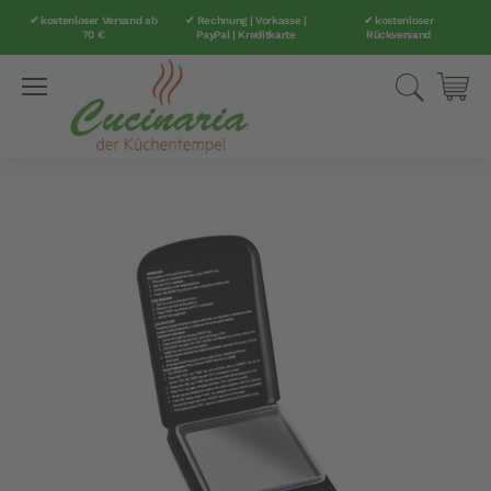
✔ kostenloser Versand ab
✔ Rechnung | Vorkasse |
✔ kostenloser
70 €
PayPal | Kreditkarte
Rückversand
Direkt
Suche
Mei
zum
Inhalt
Zum
Ende
der
Bildergalerie
springen