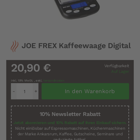
Zum
JOE FREX Kaffeewaage Digital
Anfang
der
Bildergalerie
springen
20,90 €
Verfügbarkeit
Auf Lager
Inkl. 19% MwSt.
,
exkl.
Versandkosten
In den Warenkorb
10% Newsletter Rabatt
Jetzt abonnieren und 10% Rabatt auf Ihren Einkauf sichern.
Nicht einlösbar auf Espressomaschinen, Küchenmaschinen
der Marke Ankarsrum, Kaffee, Gutscheine, Seminare und
reduzierte Artikel.