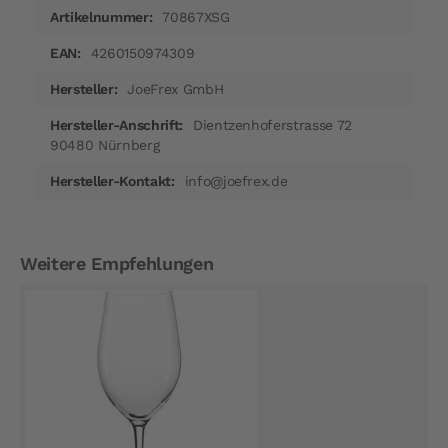
70867XSG
4260150974309
JoeFrex GmbH
Dientzenhoferstrasse 72
90480 Nürnberg
info@joefrex.de
Weitere Empfehlungen