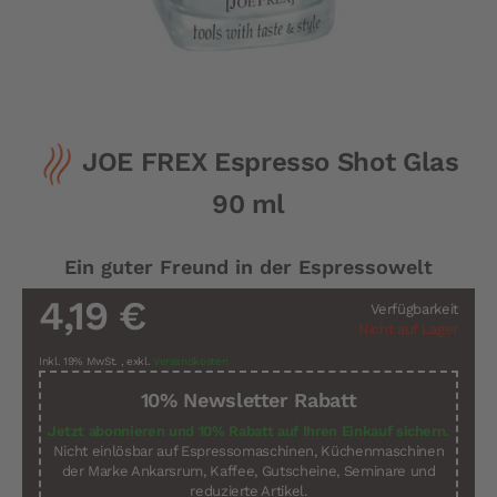
Zum
JOE FREX Espresso Shot Glas
Anfang
der
90 ml
Bildergalerie
springen
Ein guter Freund in der Espressowelt
4,19 €
Verfügbarkeit
Nicht auf Lager
Inkl. 19% MwSt.
,
exkl.
Versandkosten
10% Newsletter Rabatt
Jetzt abonnieren und 10% Rabatt auf Ihren Einkauf sichern.
Nicht einlösbar auf Espressomaschinen, Küchenmaschinen
der Marke Ankarsrum, Kaffee, Gutscheine, Seminare und
reduzierte Artikel.