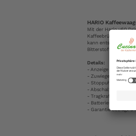
HARIO Kaffeewaag
Mit der Hario v60 D
Kaffeebrühens sowhl 
kann entscheidenden
Bitterstoffe aus dem 
Details:
- Anzeige in Gramm
- Zuwiegefunktion v
- Stoppuhr
- Abschaltautomatik
- Tragkraft bis 2 kg
- Batterien sind 2x AA
- Garantie beträgt 6