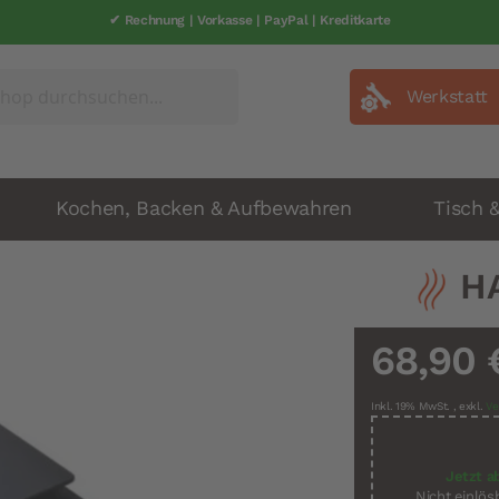
✔ Rechnung | Vorkasse | PayPal | Kreditkarte
Werkstatt
Kochen, Backen & Aufbewahren
Tisch 
H
68,90 
Inkl. 19% MwSt.
,
exkl.
Ve
Jetzt a
Nicht einlö