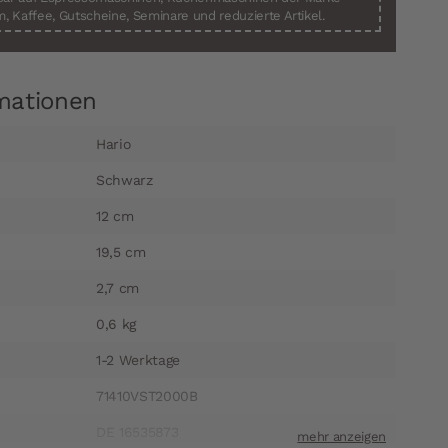
, Kaffee, Gutscheine, Seminare und reduzierte Artikel.
mationen
Hario
Schwarz
12 cm
19,5 cm
2,7 cm
0,6 kg
1-2 Werktage
71410VST2000B
DE 16535873