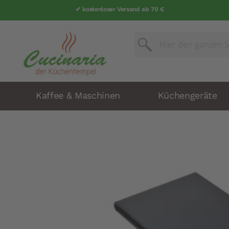
✔ kostenloser Versand ab 70 €
Suche
Suche
Kaffee & Maschinen
Küchengeräte
Zum
Ende
der
Bildergalerie
springen