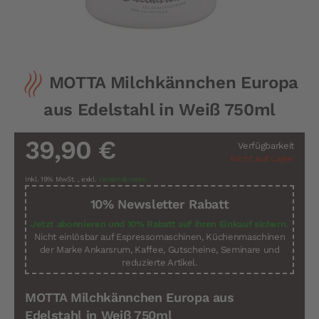
Zum
MOTTA Milchkännchen Europa
Anfang
der
aus Edelstahl in Weiß 750ml
Bildergalerie
springen
39,90 €
Verfügbarkeit
Nicht auf Lager
Inkl. 19% MwSt.
,
exkl.
Versandkosten
10% Newsletter Rabatt
Jetzt abonnieren und 10% Rabatt auf Ihren Einkauf sichern.
Nicht einlösbar auf Espressomaschinen, Küchenmaschinen
der Marke Ankarsrum, Kaffee, Gutscheine, Seminare und
reduzierte Artikel.
MOTTA Milchkännchen Europa aus
Edelstahl in Weiß 750ml