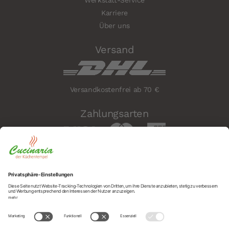
Werkstatt-Service
Karriere
Über uns
Versand
Versandkostenfrei ab 70 €
Zahlungsarten
Sicherheit