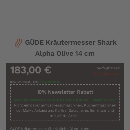
Zum
GÜDE Kräutermesser Shark
Anfang
der
Alpha Olive 14 cm
Bildergalerie
springen
183,00 €
Verfügbarkeit
Nicht auf Lager
Inkl. 19% MwSt.
,
exkl.
Versandkosten
10% Newsletter Rabatt
Jetzt abonnieren und 10% Rabatt auf Ihren Einkauf sichern.
Nicht einlösbar auf Espressomaschinen, Küchenmaschinen
der Marke Ankarsrum, Kaffee, Gutscheine, Seminare und
reduzierte Artikel.
GÜDE Kräutermesser Shark Alpha Olive 14 cm