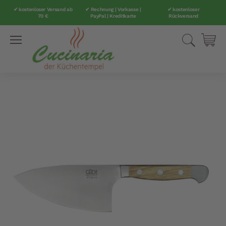
✔ kostenloser Versand ab
✔ Rechnung | Vorkasse |
✔ kostenloser
70 €
PayPal | Kreditkarte
Rückversand
Direkt
Suche
Mei
zum
Inhalt
Zum
Ende
der
Bildergalerie
springen