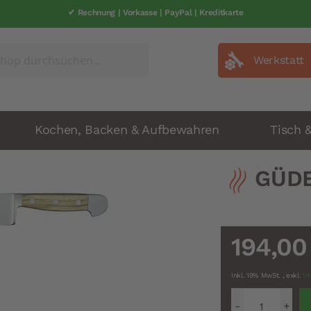
✔ Rechnung | Vorkasse | PayPal | Kreditkarte
Werkstatt
Kochen, Backen & Aufbewahren
Tisch 
GÜDE
194,00
Inkl. 19% MwSt.
,
exkl.
Ve