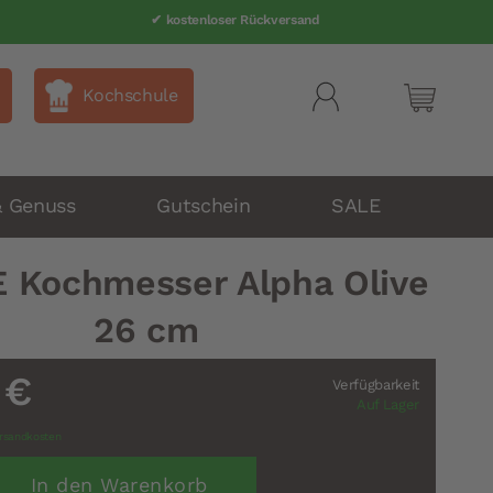
✔ kostenloser Rückversand
Kochschule
Mein Wa
& Genuss
Gutschein
SALE
 Kochmesser Alpha Olive
26 cm
 €
Verfügbarkeit
Auf Lager
rsandkosten
In den Warenkorb