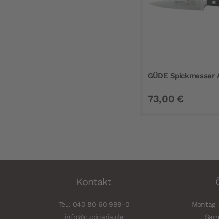
GÜDE Spickmesser 
73,00 €
Kontakt
Tel.: 040 80 60 999-0
Montag -
info@cucinaria.de
Sams