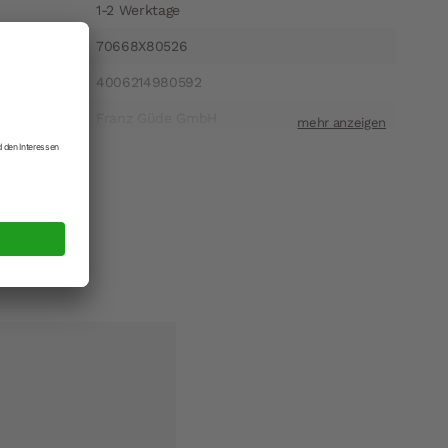
1-2 Werktage
70668X80526
4006214980592
Franz Güde GmbH
ift
Katternberger Strasse 175 42655 Solingen
t
info@guede-solingen.de