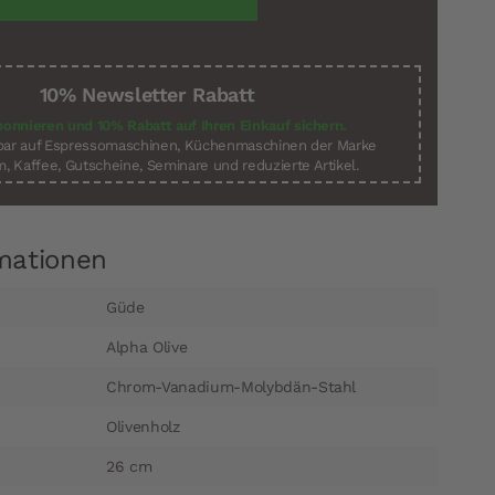
10% Newsletter Rabatt
bonnieren und 10% Rabatt auf Ihren Einkauf sichern.
sbar auf Espressomaschinen, Küchenmaschinen der Marke
, Kaffee, Gutscheine, Seminare und reduzierte Artikel.
mationen
Güde
Alpha Olive
Chrom-Vanadium-Molybdän-Stahl
Olivenholz
26 cm