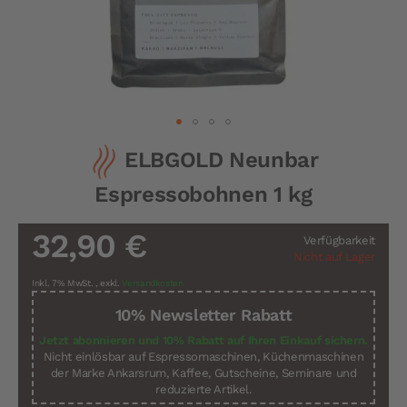
Zum
ELBGOLD Neunbar
Anfang
der
Espressobohnen 1 kg
Bildergalerie
springen
32,90 €
Verfügbarkeit
Nicht auf Lager
Inkl. 7% MwSt.
,
exkl.
Versandkosten
10% Newsletter Rabatt
Jetzt abonnieren und 10% Rabatt auf Ihren Einkauf sichern.
Nicht einlösbar auf Espressomaschinen, Küchenmaschinen
der Marke Ankarsrum, Kaffee, Gutscheine, Seminare und
reduzierte Artikel.