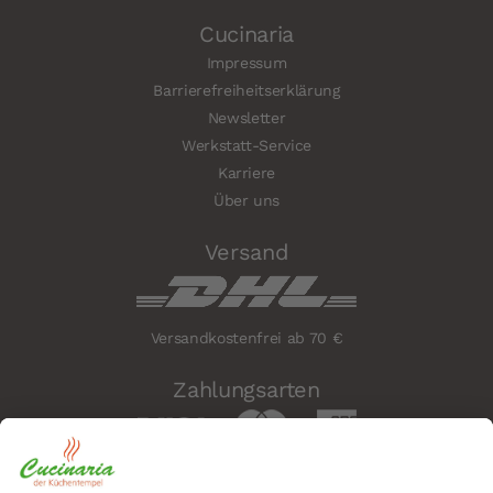
Cucinaria
Impressum
Barrierefreiheitserklärung
Newsletter
Werkstatt-Service
Karriere
Über uns
Versand
Versandkostenfrei ab 70 €
Zahlungsarten