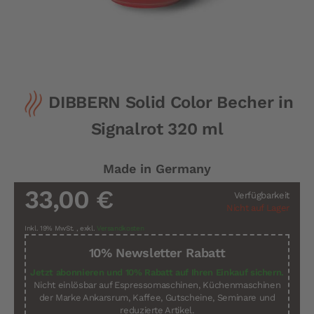
Zum
DIBBERN Solid Color Becher in
Anfang
der
Signalrot 320 ml
Bildergalerie
springen
Made in Germany
33,00 €
Verfügbarkeit
Nicht auf Lager
Inkl. 19% MwSt.
,
exkl.
Versandkosten
10% Newsletter Rabatt
Jetzt abonnieren und 10% Rabatt auf Ihren Einkauf sichern.
Nicht einlösbar auf Espressomaschinen, Küchenmaschinen
der Marke Ankarsrum, Kaffee, Gutscheine, Seminare und
reduzierte Artikel.