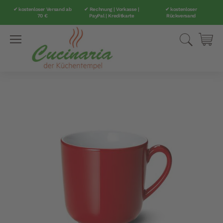
✔ kostenloser Versand ab
✔ Rechnung | Vorkasse |
✔ kostenloser
70 €
PayPal | Kreditkarte
Rückversand
Direkt
Suche
Mei
zum
Inhalt
Zum
Ende
der
Bildergalerie
springen