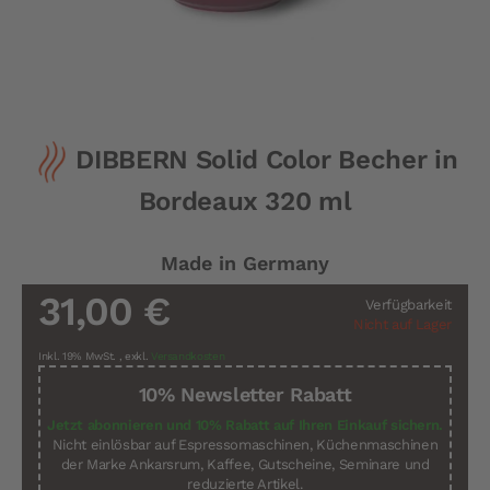
Zum
DIBBERN Solid Color Becher in
Anfang
der
Bordeaux 320 ml
Bildergalerie
springen
Made in Germany
31,00 €
Verfügbarkeit
Nicht auf Lager
Inkl. 19% MwSt.
,
exkl.
Versandkosten
10% Newsletter Rabatt
Jetzt abonnieren und 10% Rabatt auf Ihren Einkauf sichern.
Nicht einlösbar auf Espressomaschinen, Küchenmaschinen
der Marke Ankarsrum, Kaffee, Gutscheine, Seminare und
reduzierte Artikel.