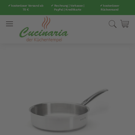
✔ kostenloser Versand ab
✔ Rechnung | Vorkasse |
✔ kostenloser
70 €
PayPal | Kreditkarte
Rückversand
Direkt
Suche
Mei
zum
Inhalt
Zum
Ende
der
Bildergalerie
springen