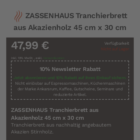
Zum
ZASSENHAUS Tranchierbrett
Anfang
der
aus Akazienholz 45 cm x 30 cm
Bildergalerie
springen
47,99 €
Verfügbarkeit
Nicht auf Lager
Inkl. 19% MwSt.
,
exkl.
Versandkosten
10% Newsletter Rabatt
Jetzt abonnieren und 10% Rabatt auf Ihren Einkauf sichern.
Nicht einlösbar auf Espressomaschinen, Küchenmaschinen
der Marke Ankarsrum, Kaffee, Gutscheine, Seminare und
reduzierte Artikel.
ZASSENHAUS Tranchierbrett aus
Akazienholz 45 cm x 30 cm
Tranchierbrett aus nachhaltig angebautem
Akazien Stirnholz.