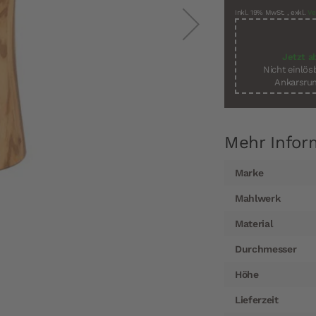
Inkl. 19% MwSt.
,
exkl.
Ve
Jetzt a
Nicht einlö
Ankarsrum
Mehr Infor
Mehr
Marke
Informationen
Mahlwerk
Material
Durchmesser
Höhe
Lieferzeit