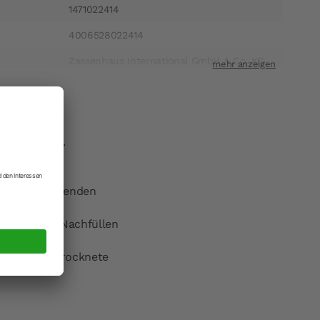
1471022414
4006528022414
Zassenhaus International GmbH & Co. KG
ift
Höhscheider Weg 29 42699 Solingen
t
info@zassenhaus.com
cht perfekt.
eist.
tigt.
dem ansprechenden
 bleibt beim Nachfüllen
ürze und getrocknete