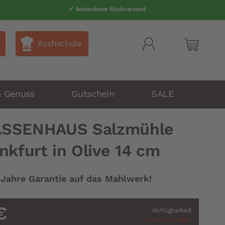
✔ kostenloser Rückversand
Kochschule
Mein Wa
& Genuss
Gutschein
SALE
ASSENHAUS Salzmühle
nkfurt in Olive 14 cm
 Jahre Garantie auf das Mahlwerk!
€
Verfügbarkeit
Nicht auf Lager