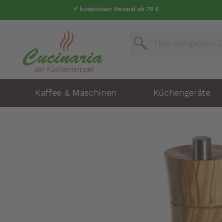
✔ kostenloser Versand ab 70 €
Suche
Suche
Kaffee & Maschinen
Küchengeräte
Zum
Ende
der
Bildergalerie
springen