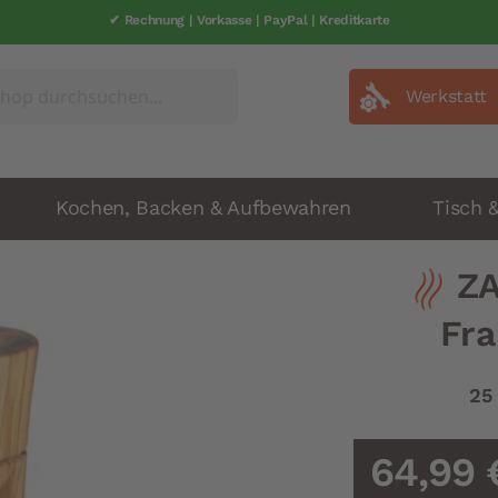
✔ Rechnung | Vorkasse | PayPal | Kreditkarte
Werkstatt
Kochen, Backen & Aufbewahren
Tisch 
Z
Fra
25
64,99 