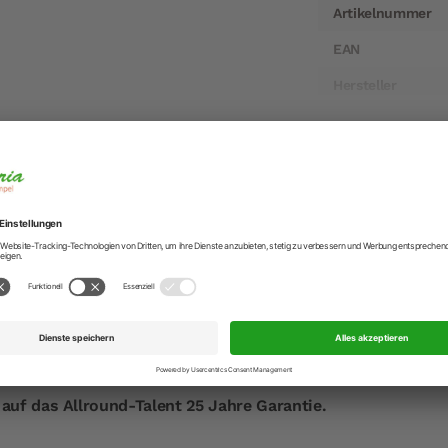
Artikelnummer
EAN
Hersteller
Hersteller-Anschr
Hersteller-Kontak
hle Frankfurt in Olive 14 cm
n Zutaten und einer guten Portion Know-how gelingt ein Geri
würzmühlen, wie das Traditionsunternehmen Zassenhaus bew
zmühlen FRANKFURT sind aus europäischem Olivenholz gefer
 des exklusiven Holzes macht jedes Stück zum Unikat. In 
fach einstellbares Mahlwerk aus Hochleistungs-Keramik.
 – von ultrafein bis grob – ist auf einer Skala ablesbar, er
orrosionsfreie Mahlwerk ist geeignet für Pfeffer, Salz, Gew
uf das Allround-Talent 25 Jahre Garantie.