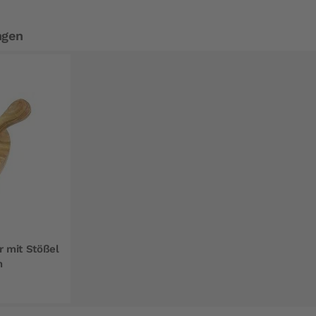
ngen
 mit Stößel
m