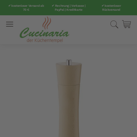
✔ kostenloser Versand ab
✔ Rechnung | Vorkasse |
✔ kostenloser
70 €
PayPal | Kreditkarte
Rückversand
Direkt
Suche
Mei
zum
Inhalt
Zum
Ende
der
Bildergalerie
springen