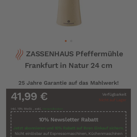
Zum
ZASSENHAUS Pfeffermühle
Anfang
der
Frankfurt in Natur 24 cm
Bildergalerie
springen
25 Jahre Garantie auf das Mahlwerk!
41,99 €
Verfügbarkeit
Nicht auf Lager
Inkl. 19% MwSt.
,
exkl.
Versandkosten
10% Newsletter Rabatt
Jetzt abonnieren und 10% Rabatt auf Ihren Einkauf sichern.
Nicht einlösbar auf Espressomaschinen, Küchenmaschinen