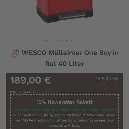
Zum
WESCO Mülleimer One Boy in
Anfang
der
Rot 40 Liter
Bildergalerie
springen
189,00 €
Verfügbarkeit
Nicht auf Lager
Inkl. 19% MwSt.
,
exkl.
Versandkosten
10% Newsletter Rabatt
Jetzt abonnieren und 10% Rabatt auf Ihren Einkauf sichern.
Nicht einlösbar auf Espressomaschinen, Küchenmaschinen
der Marke Ankarsrum, Kaffee, Gutscheine, Seminare und
reduzierte Artikel.