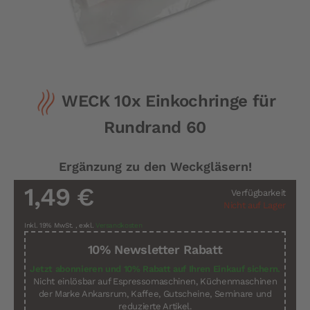
Zum
WECK 10x Einkochringe für
Anfang
der
Rundrand 60
Bildergalerie
springen
Ergänzung zu den Weckgläsern!
1,49 €
Verfügbarkeit
Nicht auf Lager
Inkl. 19% MwSt.
,
exkl.
Versandkosten
10% Newsletter Rabatt
Jetzt abonnieren und 10% Rabatt auf Ihren Einkauf sichern.
Nicht einlösbar auf Espressomaschinen, Küchenmaschinen
der Marke Ankarsrum, Kaffee, Gutscheine, Seminare und
reduzierte Artikel.