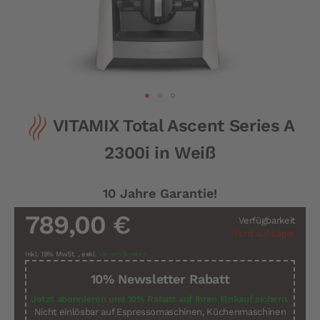
Zum
VITAMIX Total Ascent Series A
Anfang
der
2300i in Weiß
Bildergalerie
springen
10 Jahre Garantie!
789,00 €
Verfügbarkeit
Nicht auf Lager
Inkl. 19% MwSt.
,
exkl.
Versandkosten
10% Newsletter Rabatt
Jetzt abonnieren und 10% Rabatt auf Ihren Einkauf sichern.
Nicht einlösbar auf Espressomaschinen, Küchenmaschinen