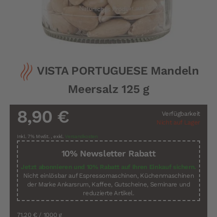
Zum
VISTA PORTUGUESE Mandeln
Anfang
der
Meersalz 125 g
Bildergalerie
springen
8,90 €
Verfügbarkeit
Nicht auf Lager
Inkl. 7% MwSt.
,
exkl.
Versandkosten
10% Newsletter Rabatt
Jetzt abonnieren und 10% Rabatt auf Ihren Einkauf sichern.
Nicht einlösbar auf Espressomaschinen, Küchenmaschinen
der Marke Ankarsrum, Kaffee, Gutscheine, Seminare und
reduzierte Artikel.
71,20 €
/ 1000 g