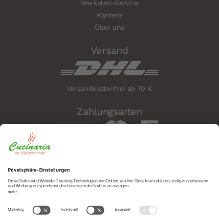
Werkstatt-Service
Karriere
Über uns
Versand
Versandkostenfrei ab 70 €
Zahlungsarten
Sicherheit