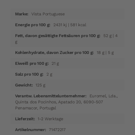
Mehr
Vista Portuguese
Informationen
2431 kj | 581 kcal
52 g | 4
g
18 g | 5 g
21 g
2 g
125 g
Euromel, Lda.,
Quinta dos Pocinhos, Apatado 20, 6090-507
Penamacor, Portugal
1-2 Werktage
71472217