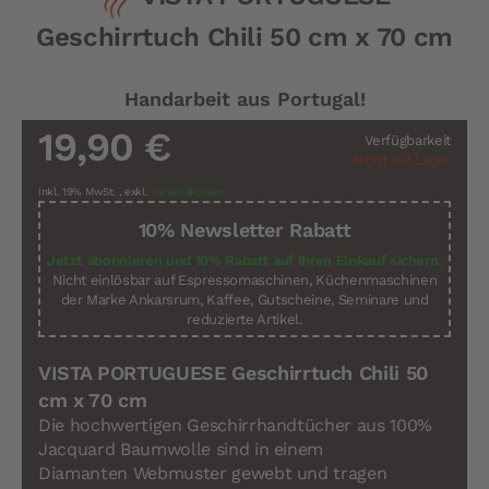
der
Geschirrtuch Chili 50 cm x 70 cm
Bildergalerie
springen
Handarbeit aus Portugal!
19,90 €
Verfügbarkeit
Nicht auf Lager
Inkl. 19% MwSt.
,
exkl.
Versandkosten
10% Newsletter Rabatt
Jetzt abonnieren und 10% Rabatt auf Ihren Einkauf sichern.
Nicht einlösbar auf Espressomaschinen, Küchenmaschinen
der Marke Ankarsrum, Kaffee, Gutscheine, Seminare und
reduzierte Artikel.
VISTA PORTUGUESE Geschirrtuch Chili 50
cm x 70 cm
Die hochwertigen Geschirrhandtücher aus 100%
Jacquard Baumwolle sind in einem
Diamanten Webmuster gewebt und tragen