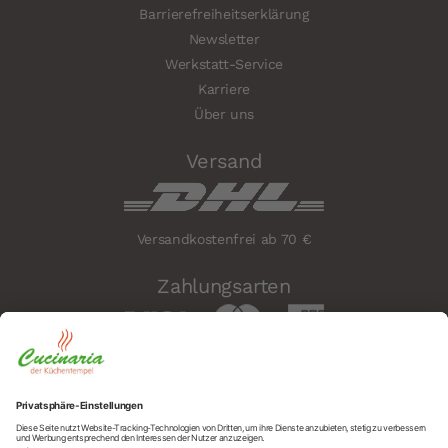
Barrierefreiheitserklärung
Newsletter
Werkstatt-Service
Karriere
Über uns
Versand
Versandkostenfrei ab 70 €
Zahlungsarten
Sicherheit