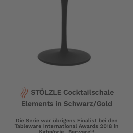
Zum
STÖLZLE Cocktailschale
Anfang
der
Elements in Schwarz/Gold
Bildergalerie
springen
Die Serie war übrigens Finalist bei den
Tableware International Awards 2018 in
Kategorie „Barware“!