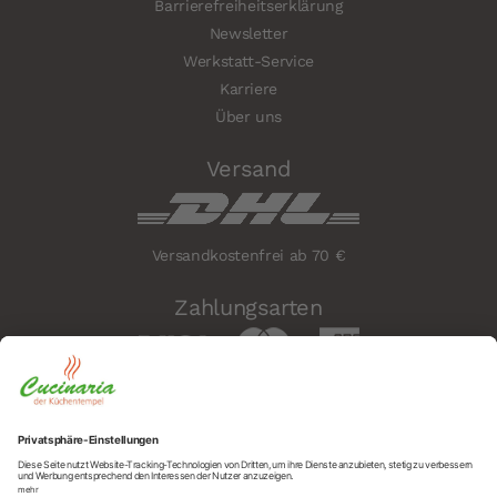
Barrierefreiheitserklärung
Newsletter
Werkstatt-Service
Karriere
Über uns
Versand
Versandkostenfrei ab 70 €
Zahlungsarten
Sicherheit