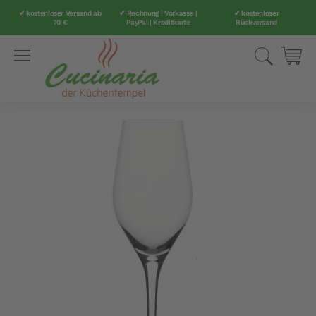
✔ kostenloser Versand ab
✔ Rechnung | Vorkasse |
✔ kostenloser
70 €
PayPal | Kreditkarte
Rückversand
Direkt
Suche
Mei
zum
Inhalt
Zum
Ende
der
Bildergalerie
springen