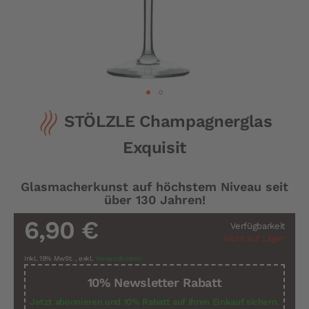
Zum
STÖLZLE Champagnerglas
Anfang
der
Exquisit
Bildergalerie
springen
Glasmacherkunst auf höchstem Niveau seit
über 130 Jahren!
6,90 €
Verfügbarkeit
Nicht auf Lager
Inkl. 19% MwSt.
,
exkl.
Versandkosten
10% Newsletter Rabatt
Jetzt abonnieren und 10% Rabatt auf Ihren Einkauf sichern.