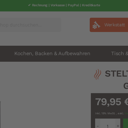
✔ Rechnung | Vorkasse | PayPal | Kreditkarte
✔ schneller Versand | 1-2 Werkatage
Werkstatt
Kochen, Backen & Aufbewahren
Tisch 
STEL
G
79,95 
Inkl. 19% MwSt.
,
exkl.
Ve