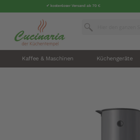
✔ kostenloser Versand ab 70 €
✔ über 25 Jahre Erfahrung
Suche
Suche
Kaffee & Maschinen
Küchengeräte
Zum
Ende
der
Bildergalerie
springen