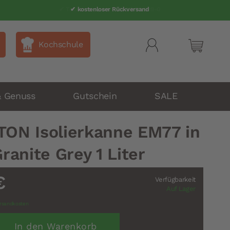
✔ Telefonsupport 040 80 60 999-0
✔ kostenloser Rückversand
Kochschule
Mein Wa
& Genuss
Gutschein
SALE
TON Isolierkanne EM77 in
ranite Grey 1 Liter
€
Verfügbarkeit
Auf Lager
rsandkosten
In den Warenkorb