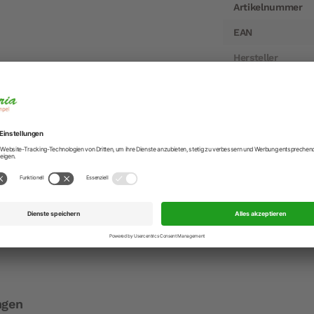
Artikelnummer
EAN
Hersteller
Hersteller-Anschr
Hersteller-Kontak
ne EM77 in Granite Grey 1 Liter
, entworfen von Erik Magnussen, wird seit 1977 in Dänemark
ltbekannte Stilikone und steht mittlerweile in Designmusee
M77 mit einem Glaseinsatz versehen, der den Inhalt viele St
 mit Füllmenge von 1 l. mit einem einmaligen Kippverschluss
et – perfekt für Ausflüge oder Picknicks im Freien.
ngen