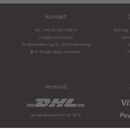
Kontakt
Tel.: 040 80 60 999-0
Montag -
info@cucinaria.de
Sams
Straßenbahnring 12, 20251 Hamburg
S
In Google Maps ansehen
F
Versand
Versandkostenfrei ab 70 €