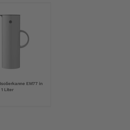
solierkanne EM77 in
1 Liter