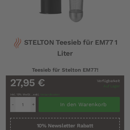
Zum
STELTON Teesieb für EM77 1
Anfang
der
Liter
Bildergalerie
springen
Teesieb für Stelton EM77!
27,95 €
Verfügbarkeit
Auf Lager
Inkl. 19% MwSt.
,
exkl.
Versandkosten
In den Warenkorb
10% Newsletter Rabatt