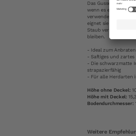
Das Gusseisen des Br
wenn es einmal herun
verwenden. Die Cocot
eignet sie sich für a
Staub verwöhnen Sie 
bleiben.
- Ideal zum Anbraten
- Saftiges und zartes
- Die schwarzmatte I
strapazierfähig
- Für alle Herdarten 
Höhe ohne Deckel:
10
Höhe mit Deckel:
15,
Bodendurchmesser:
Weitere Empfehlu