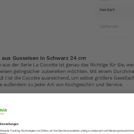
Herdart
Lieferzeit
Artikelnummer
EAN
 aus Gusseisen in Schwarz 24 cm
Hersteller
aus der Serie La Cocotte ist genau das Richtige für Sie, w
Hersteller-Anschr
eisen gelingsicher zubereiten möchten. Mit einem Durchm
 l ist die Cocotte ausreichend, um selbst größere Gesellsch
be außerdem zu jeder Art von Kochgeschirr und Service.
Hersteller-Kontak
 Staub ist aus Gusseisen hergestellt, das Wärme über lange 
wieder abgibt. Daher ist die Cocotte besonders gut für das
Die Emaillebeschichtung im Innern der Cocotte verstärkt die
engeschmack der Speisen. Daher greifen selbst Spitzenköche
Staub.