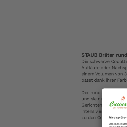
der
Bildergalerie
springen
STAUB Bräter rund
Die schwarze Cocotte 
Aufläufe oder Nachsp
einem Volumen von 3,8
passt dank ihrer Far
Der runde Bräter von
und sie nur langsam 
Gerichten geeignet. 
intensiviert den Eig
zu den Cocottes von 