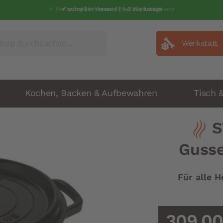
✔ Rechnung | Vorkasse | PayPal | Kreditkarte
✔ schneller Versand | 1-2 Werkatage
Werkstatt
Kochen, Backen & Aufbewahren
Tisch 
S
Gusse
Für alle H
309,00