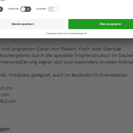
äters speichert nicht nur Wärme gut, sondern es erwärmt s
tergekühlt wurde. Sie können die Cocotte also auch für ka
te ist zudem sehr unempfindlich und ausgesprochen pflegel
lle Arten von Herden, einschließlich Induktionsherden. Mithil
Ihre Lieben mit leckeren Schmorgerichten, die auch am Ti
 und langsamen Garen von Fleisch, Fisch oder Gemüse
 Kochergebnis durch die spezielle Tropfenstruktur im Decke
nnenemaillierung eignet sich zum besonders krossen Anbra
inkl. Induktion geeignet, auch im Backofen/Grill einsetzbar
,5 cm
3 cm
19,2 cm
ngen