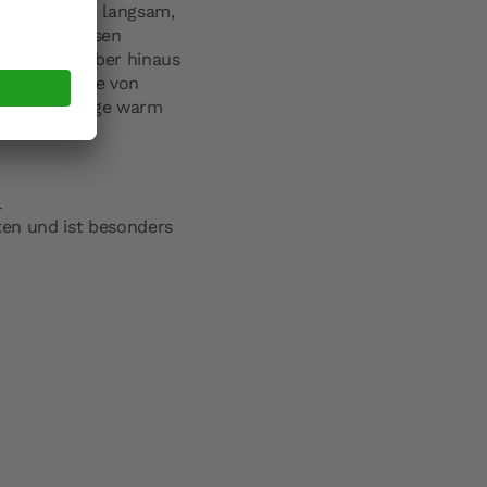
ich auch nur langsam,
lte Nachspeisen
eicht. Darüber hinaus
fe der Cocotte von
sch noch lange warm
l
ten und ist besonders