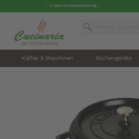
✔ kostenloser Versand ab 70 €
✔ über 25 Jahre Erfahrung
Suche
Suche
Kaffee & Maschinen
Küchengeräte
Zum
Ende
der
Bildergalerie
springen