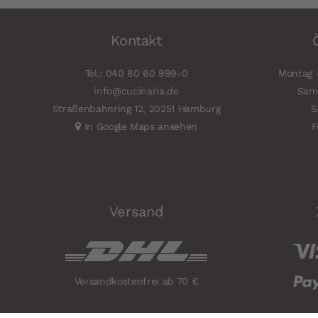
Kontakt
Tel.: 040 80 60 999-0
Montag -
info@cucinaria.de
Sams
Straßenbahnring 12, 20251 Hamburg
S
In Google Maps ansehen
F
Versand
Versandkostenfrei ab 70 €