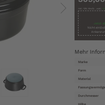
Inkl. 19% MwSt.
,
exkl.
Ve
Jetzt a
Nicht einlö
Ankarsrum
Mehr Infor
Mehr
Marke
Informationen
Form
Material
Fassungsvermög
Durchmesser
Höhe