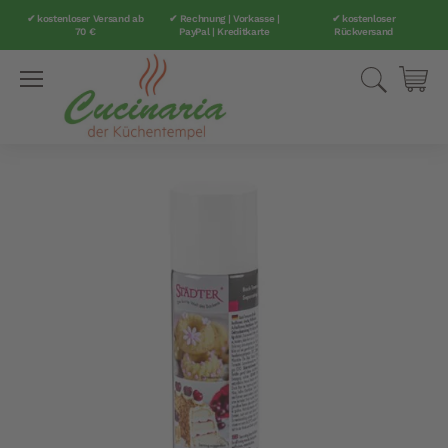
✔ kostenloser Versand ab
✔ Rechnung | Vorkasse |
✔ kostenloser
70 €
PayPal | Kreditkarte
Rückversand
Direkt
Suche
Mei
zum
Inhalt
Zum
Ende
der
Bildergalerie
springen