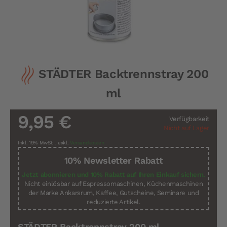
Zum
STÄDTER Backtrennstray 200
Anfang
der
ml
Bildergalerie
springen
9,95 €
Verfügbarkeit
Nicht auf Lager
Inkl. 19% MwSt.
,
exkl.
Versandkosten
10% Newsletter Rabatt
Jetzt abonnieren und 10% Rabatt auf Ihren Einkauf sichern.
Nicht einlösbar auf Espressomaschinen, Küchenmaschinen
der Marke Ankarsrum, Kaffee, Gutscheine, Seminare und
reduzierte Artikel.
STÄDTER Backtrennstray 200 ml