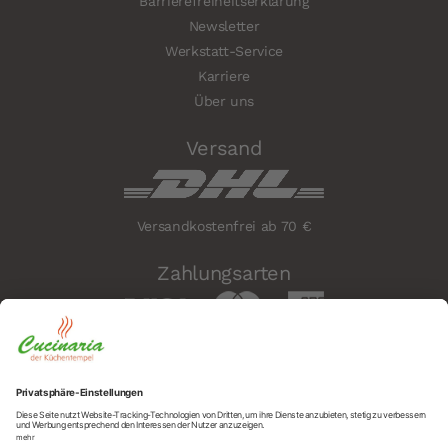
Barrierefreiheitserklärung
Newsletter
Werkstatt-Service
Karriere
Über uns
Versand
Versandkostenfrei ab 70 €
Zahlungsarten
Sicherheit