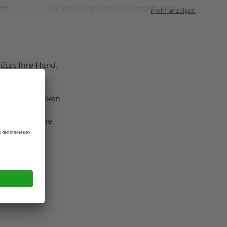
ift
Am Kreuzweg 1 35469 Allendorf/Lumda
t
info@staedter.de
ützt Ihre Hand.
ochen und Backen
nnen ist eine