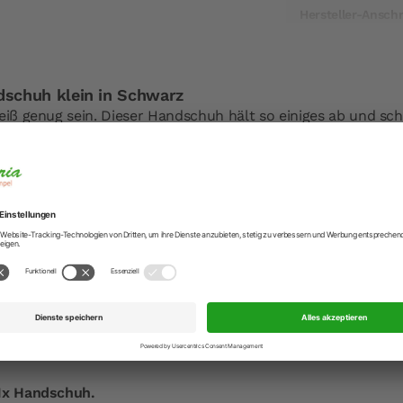
Hersteller-Anschr
Hersteller-Kontak
schuh klein in Schwarz
eiß genug sein. Dieser Handschuh hält so einiges ab und sch
heiß her!
en, Wasserdampf und vieles mehr! Da benötigen Sie beim K
er und zuverlässig vor Hitze und Verbrennungen schützen.
t aus Baumwolle mit schwer entflammbarer Beschichtung. I
lyester-Füllung. Hitzebeständig bis 220 °C.
ände mit unseren praktischen Backhandschuhen.
t es bei den "Backhelfer & Küchenhelfer".
lamme halten.
nem feuchten Tuch abwischen.
aschine waschen.
 1x Handschuh.