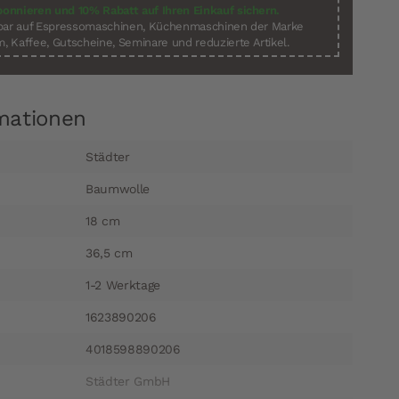
bonnieren und 10% Rabatt auf Ihren Einkauf sichern.
sbar auf Espressomaschinen, Küchenmaschinen der Marke
, Kaffee, Gutscheine, Seminare und reduzierte Artikel.
mationen
Städter
Baumwolle
18 cm
36,5 cm
1-2 Werktage
1623890206
4018598890206
Städter GmbH