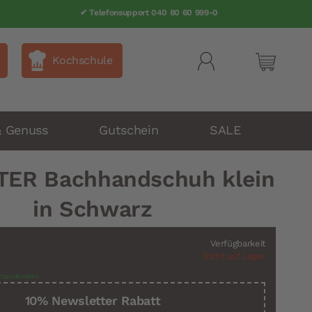
✔ Telefonsupport 040 80 60 999-0
Kochschule
Mein Wa
& Genuss
Gutschein
SALE
TER Bachhandschuh klein
in Schwarz
Verfügbarkeit
Nicht auf Lager
rsandkosten
10% Newsletter Rabatt