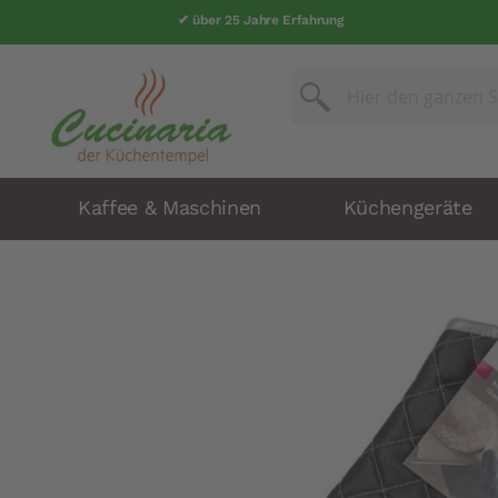
✔ über 25 Jahre Erfahrung
Suche
Suche
Kaffee & Maschinen
Küchengeräte
Zum
Ende
der
Bildergalerie
springen