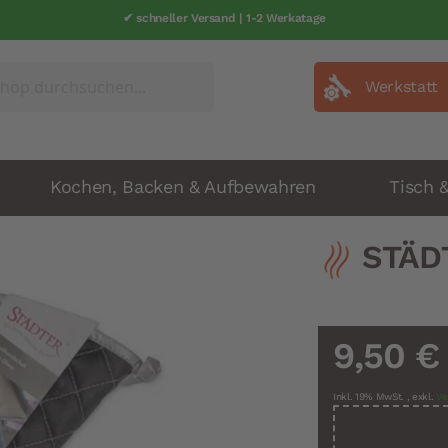
✔ schneller Versand | 1-2 Werkatage
Werkstatt
Kochen, Backen & Aufbewahren
Tisch 
STÄD
9,50 €
Inkl. 19% MwSt.
,
exkl.
Ve