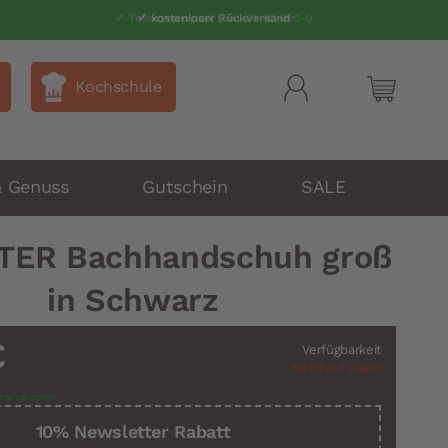
✔ Telefonsupport 040 80 60 999-0
✔ kostenloser Rückversand
Kochschule
Mein Wa
& Genuss
Gutschein
SALE
TER Bachhandschuh groß
in Schwarz
€
Verfügbarkeit
Nicht auf Lager
rsandkosten
10% Newsletter Rabatt