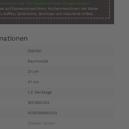
bonnieren und 10% Rabatt auf Ihren Einkauf sichern.
sbar auf Espressomaschinen, Küchenmaschinen der Marke
, Kaffee, Gutscheine, Seminare und reduzierte Artikel.
mationen
Städter
Baumwolle
21 cm
41 cm
1-2 Werktage
1623890213
4018598890213
Städter GmbH