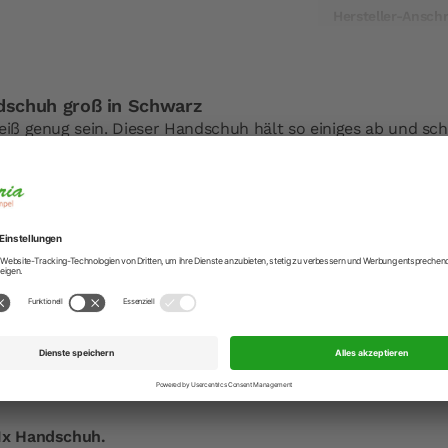
Hersteller-Anschr
Hersteller-Kontak
schuh groß in Schwarz
eiß genug sein. Dieser Handschuh hält so einiges ab und sch
heiß her!
en, Wasserdampf und vieles mehr! Da benötigen Sie beim K
er und zuverlässig vor Hitze und Verbrennungen schützen.
t aus Baumwolle mit schwer entflammbarer Beschichtung. I
lyester-Füllung. Hitzebeständig bis 220 °C.
ände mit unseren praktischen Backhandschuhen.
t es bei den "Backhelfer & Küchenhelfer".
lamme halten.
nem feuchten Tuch abwischen.
aschine waschen.
 1x Handschuh.