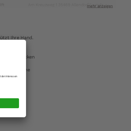
ift
Am Kreuzweg 1 35469 Allendorf/Lumda
t
info@staedter.de
ützt Ihre Hand.
ochen und Backen
nnen ist eine