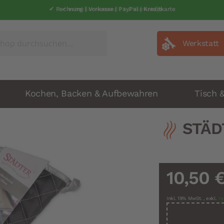
✔ Rechnung | Vorkasse | PayPal | Kreditkarte
✔ schneller Versand | 1-2 Werkatage
Werkstatt
Kochen, Backen & Aufbewahren
Tisch 
STÄD
10,50 
Inkl. 19% MwSt.
,
exkl.
Ve