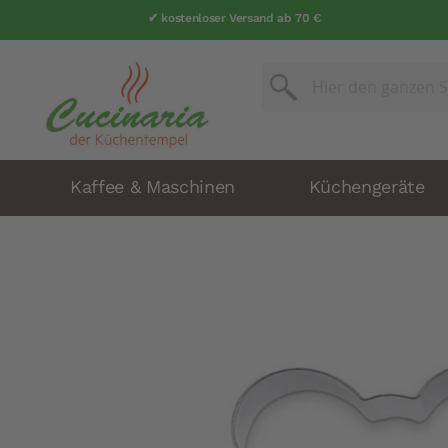
✔ kostenloser Versand ab 70 €
Suche
Suche
Kaffee & Maschinen
Küchengeräte
Zum
Ende
der
Bildergalerie
springen