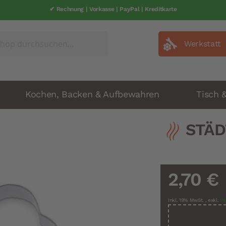
✔ Rechnung | Vorkasse | PayPal | Kreditkarte
Werkstatt
Kochen, Backen & Aufbewahren
Tisch 
STÄD
2,70 €
Inkl. 19% MwSt.
,
exkl.
Ve