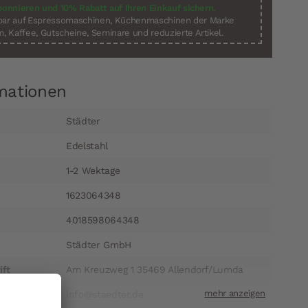
bonnieren und 10% Rabatt auf Ihren Einkauf sichern.
sbar auf Espressomaschinen, Küchenmaschinen der Marke
, Kaffee, Gutscheine, Seminare und reduzierte Artikel.
mationen
Städter
Edelstahl
1-2 Wektage
1623064348
4018598064348
Städter GmbH
ift
Am Kreuzweg 1 35469 Allendorf/Lumda
t
info@staedter.de