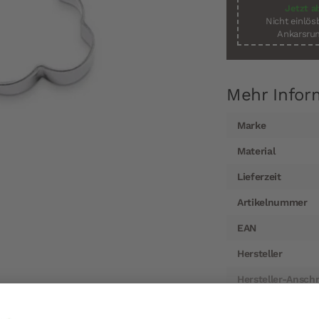
Jetzt a
Nicht einlö
Ankarsrum
Mehr Infor
Mehr
Marke
Informationen
Material
Lieferzeit
Artikelnummer
EAN
Hersteller
Hersteller-Anschr
Hersteller-Kontak