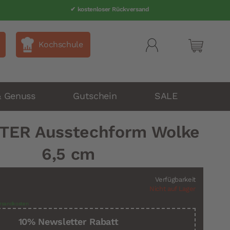
✔ kostenloser Rückversand
Kochschule
Mein Wa
& Genuss
Gutschein
SALE
TER Ausstechform Wolke
6,5 cm
Verfügbarkeit
Nicht auf Lager
rsandkosten
10% Newsletter Rabatt