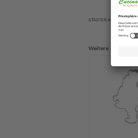
STÄDTER Ausstechform 
Weitere Empfehlu