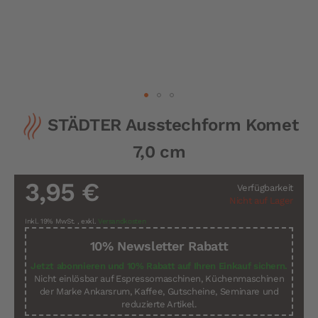
Zum
STÄDTER Ausstechform Komet
Anfang
der
7,0 cm
Bildergalerie
springen
3,95 €
Verfügbarkeit
Nicht auf Lager
Inkl. 19% MwSt.
,
exkl.
Versandkosten
10% Newsletter Rabatt
Jetzt abonnieren und 10% Rabatt auf Ihren Einkauf sichern.
Nicht einlösbar auf Espressomaschinen, Küchenmaschinen
der Marke Ankarsrum, Kaffee, Gutscheine, Seminare und
reduzierte Artikel.