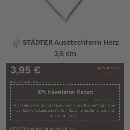
Zum
STÄDTER Ausstechform Herz
Anfang
der
3,5 cm
Bildergalerie
springen
3,95 €
Verfügbarkeit
Nicht auf Lager
Inkl. 19% MwSt.
,
exkl.
Versandkosten
10% Newsletter Rabatt
Jetzt abonnieren und 10% Rabatt auf Ihren Einkauf sichern.
Nicht einlösbar auf Espressomaschinen, Küchenmaschinen
der Marke Ankarsrum, Kaffee, Gutscheine, Seminare und
reduzierte Artikel.
STÄDTER Ausstechform Herz 3,5 cm