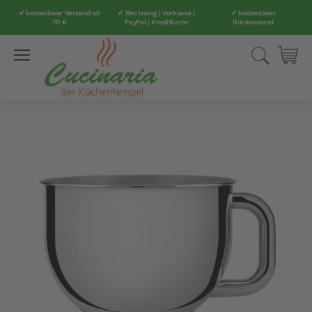
✔ kostenloser Versand ab
✔ Rechnung | Vorkasse |
✔ kostenloser
70 €
PayPal | Kreditkarte
Rückversand
Direkt
Suche
Mei
zum
Inhalt
Zum
Ende
der
Bildergalerie
springen