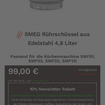
Zum
SMEG Rührschüssel aus
Anfang
der
Edelstahl 4,8 Liter
Bildergalerie
springen
Passend für die Küchenmaschine SMF01,
SMF02, SMF03, SMF13!
99,00 €
Verfügbarkeit
Nicht auf Lager
Inkl. 19% MwSt.
,
exkl.
Versandkosten
10% Newsletter Rabatt
Jetzt abonnieren und 10% Rabatt auf Ihren Einkauf sichern.
Nicht einlösbar auf Espressomaschinen, Küchenmaschinen
der Marke Ankarsrum, Kaffee, Gutscheine, Seminare und