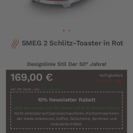
Zum
SMEG 2 Schlitz-Toaster in Rot
Anfang
der
Bildergalerie
springen
Designlinie Stil Der 50° Jahre!
169,00 €
Verfügbarkeit
Nicht auf Lager
Inkl. 19% MwSt.
,
exkl.
Versandkosten
10% Newsletter Rabatt
Jetzt abonnieren und 10% Rabatt auf Ihren Einkauf sichern.
Nicht einlösbar auf Espressomaschinen, Küchenmaschinen
der Marke Ankarsrum, Kaffee, Gutscheine, Seminare und
reduzierte Artikel.