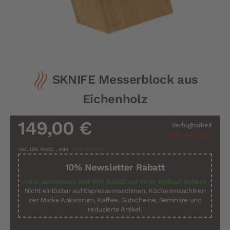
Zum
SKNIFE Messerblock aus
Anfang
der
Eichenholz
Bildergalerie
springen
149,00 €
Verfügbarkeit
Nicht auf Lager
Inkl. 19% MwSt.
,
exkl.
Versandkosten
10% Newsletter Rabatt
Jetzt abonnieren und 10% Rabatt auf Ihren Einkauf sichern.
Nicht einlösbar auf Espressomaschinen, Küchenmaschinen
der Marke Ankarsrum, Kaffee, Gutscheine, Seminare und
reduzierte Artikel.