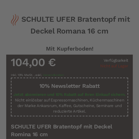
Zum
SCHULTE UFER Bratentopf mit
Anfang
der
Deckel Romana 16 cm
Bildergalerie
springen
Mit Kupferboden!
104,00 €
Verfügbarkeit
Nicht auf Lager
Inkl. 19% MwSt.
,
exkl.
Versandkosten
10% Newsletter Rabatt
Jetzt abonnieren und 10% Rabatt auf Ihren Einkauf sichern.
Nicht einlösbar auf Espressomaschinen, Küchenmaschinen
der Marke Ankarsrum, Kaffee, Gutscheine, Seminare und
reduzierte Artikel.
SCHULTE UFER Bratentopf mit Deckel
Romina 16 cm