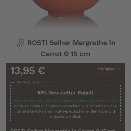
Zum
ROSTI Seiher Margrethe in
Anfang
der
Carrot Ø 15 cm
Bildergalerie
springen
13,95 €
Verfügbarkeit
Nicht auf Lager
Inkl. 19% MwSt.
,
exkl.
Versandkosten
10% Newsletter Rabatt
Jetzt abonnieren und 10% Rabatt auf Ihren Einkauf sichern.
Nicht einlösbar auf Espressomaschinen, Küchenmaschinen
der Marke Ankarsrum, Kaffee, Gutscheine, Seminare und
reduzierte Artikel.
ROSTI Seiher Margrethe in Carrot Ø 15 cm