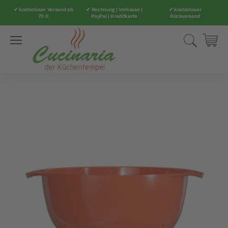
✔ kostenloser Versand ab
✔ Rechnung | Vorkasse |
✔ kostenloser
70 €
PayPal | Kreditkarte
Rückversand
Direkt
Suche
Mei
zum
Inhalt
Zum
Ende
der
Bildergalerie
springen