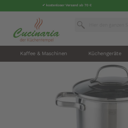
✔ kostenloser Versand ab 70 €
Suche
Suche
Kaffee & Maschinen
Küchengeräte
Zum
Ende
der
Bildergalerie
springen