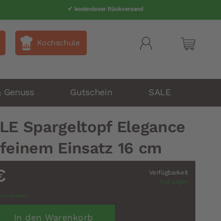
✔ kostenloser Rückversand
Kochschule
Mein Wa
& Genuss
Gutschein
SALE
LE Spargeltopf Elegance
 feinem Einsatz 16 cm
€
Verfügbarkeit
Auf Lager
rsandkosten
In den Warenkorb