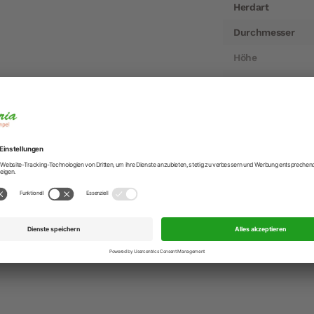
Herdart
Durchmesser
Höhe
Gewicht
Lieferzeit
Artikelnummer
 Elegance mit feinem Einsatz 16 cm
EAN
tahl 18/10 mit Siebeinsatz.
higem Sieb, zum Abtropfen von Spargel und Pasta geeignet.
Hersteller
neutral und hygienisch.
t Aluminiumkern für eine gleichmäßige Wärmeleitung und l
Hersteller-Anschr
 eine komfortable Handhabung.
aufender Schüttrand zum tropffreien Ausgießen. Glasdecke
Hersteller-Kontak
inengeeignet. Geeignet für alle Herdarten: Keramik, Elektro