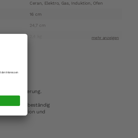
Ceran, Elektro, Gas, Induktion, Ofen
16 cm
24,7 cm
2,4 kg
1-2 Werktage
149913198
4004293131980
Rösle GmbH & Co. KG
ange Speicherung.
ift
Johann-Georg-Fendt-Strasse 38 87616
Marktoberdorf
l temperaturbeständig
t
info@roesle.de
, Gas, Induktion und