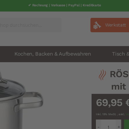
✔ Rechnung | Vorkasse | PayPal | Kreditkarte
Werkstatt
Kochen, Backen & Aufbewahren
Tisch 
RÖS
mit
69,95 
Inkl. 19% MwSt.
,
exkl.
Ve