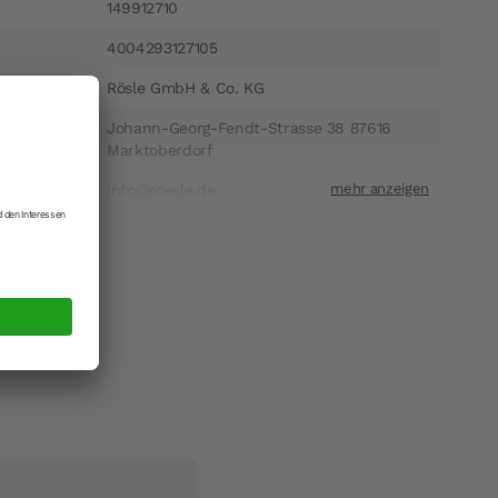
149912710
4004293127105
Rösle GmbH & Co. KG
ift
Johann-Georg-Fendt-Strasse 38 87616
Marktoberdorf
t
info@roesle.de
 lösen.