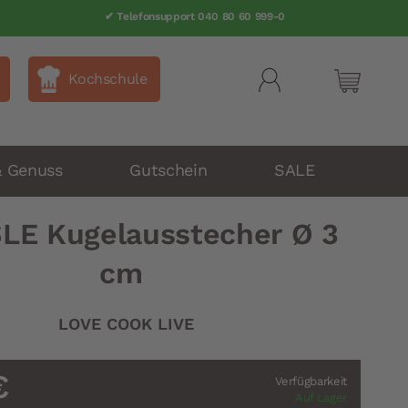
✔ Telefonsupport 040 80 60 999-0
Kochschule
Mein Wa
& Genuss
Gutschein
SALE
LE Kugelausstecher Ø 3
cm
LOVE COOK LIVE
€
Verfügbarkeit
Auf Lager