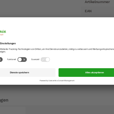
Artikelnummer
EAN
Hersteller
Hersteller-Anschr
Hersteller-Kontak
echer Ø 3 cm
Kugeln aus Obst und Gemüse.
 sorgt dafür, dass sich die Kugeln leicht aus dem Ausstecher
ngen