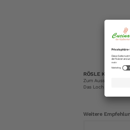
RÖSLE Kugelausst
Zum Ausstechen von 
Das Loch in der Mitte
Weitere Empfehlu