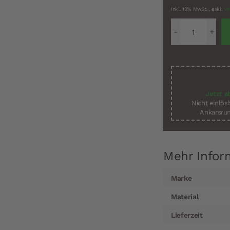
Inkl. 19% MwSt.
,
exkl.
Ve
Jetzt a
Nicht einlö
Ankarsrum
Mehr Infor
Mehr
Marke
Informationen
Material
Lieferzeit