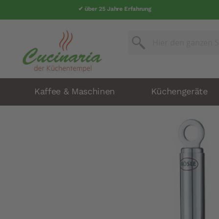
✔ über 25 Jahre Erfahrung
Suche
Suche
Kaffee & Maschinen
Küchengeräte
Zum
Ende
der
Bildergalerie
springen