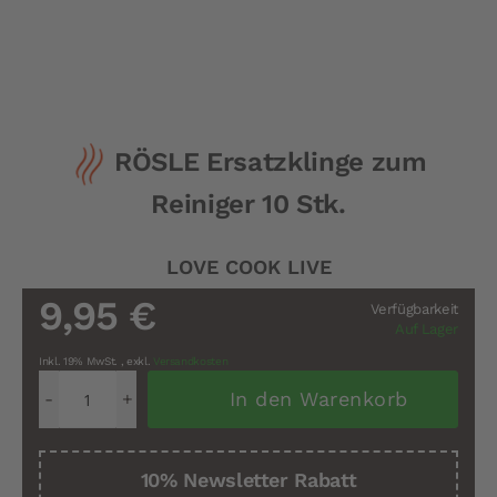
Zum
RÖSLE Ersatzklinge zum
Anfang
der
Reiniger 10 Stk.
Bildergalerie
springen
LOVE COOK LIVE
9,95 €
Verfügbarkeit
Auf Lager
Inkl. 19% MwSt.
,
exkl.
Versandkosten
In den Warenkorb
10% Newsletter Rabatt