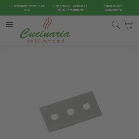
✔ kostenloser Versand ab
✔ Rechnung | Vorkasse |
✔ kostenloser
70 €
PayPal | Kreditkarte
Rückversand
Direkt
Suche
Mei
zum
Inhalt
Zum
Ende
der
Bildergalerie
springen