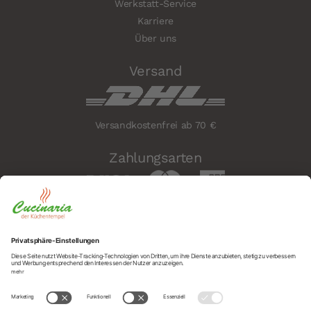
Werkstatt-Service
Karriere
Über uns
Versand
Versandkostenfrei ab 70 €
Zahlungsarten
Sicherheit