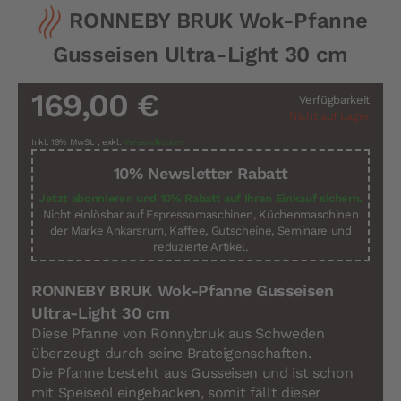
Zum
RONNEBY BRUK Wok-Pfanne
Anfang
der
Gusseisen Ultra-Light 30 cm
Bildergalerie
springen
169,00 €
Verfügbarkeit
Nicht auf Lager
Inkl. 19% MwSt.
,
exkl.
Versandkosten
10% Newsletter Rabatt
Jetzt abonnieren und 10% Rabatt auf Ihren Einkauf sichern.
Nicht einlösbar auf Espressomaschinen, Küchenmaschinen
der Marke Ankarsrum, Kaffee, Gutscheine, Seminare und
reduzierte Artikel.
RONNEBY BRUK Wok-Pfanne Gusseisen
Ultra-Light 30 cm
Diese Pfanne von Ronnybruk aus Schweden
überzeugt durch seine Brateigenschaften.
Die Pfanne besteht aus Gusseisen und ist schon
mit Speiseöl eingebacken, somit fällt dieser