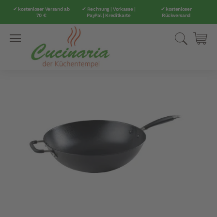
✔ kostenloser Versand ab
✔ Rechnung | Vorkasse |
✔ kostenloser
70 €
PayPal | Kreditkarte
Rückversand
Direkt
Suche
Mei
zum
Inhalt
Zum
Ende
der
Bildergalerie
springen