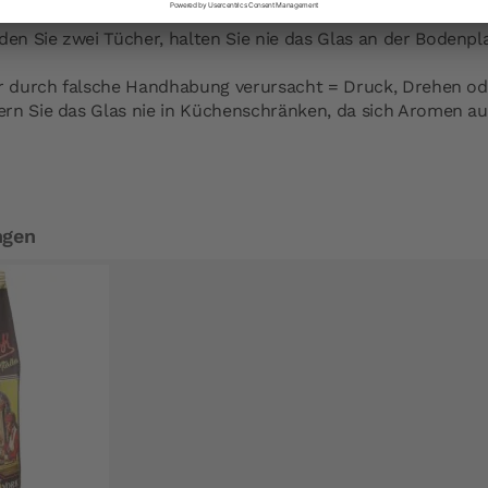
den Sie zwei Tücher, halten Sie nie das Glas an der Bodenpl
ur durch falsche Handhabung verursacht = Druck, Drehen ode
rn Sie das Glas nie in Küchenschränken, da sich Aromen au
ngen