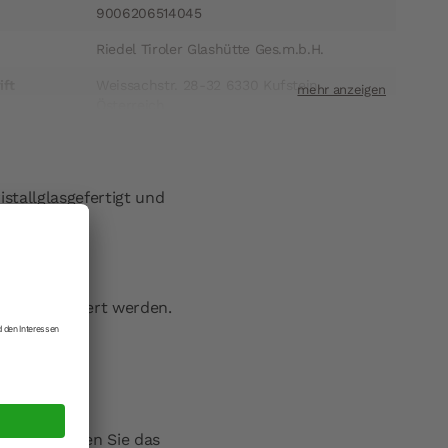
9006206514045
Riedel Tiroler Glashütte Ges.m.b.H.
ift
Weissachstr. 28-32 6330 Kufstein
Österreich
t
info@riedel.com
stallglasgefertigt und
tall verhindert werden.
gehalt).
el und spülen Sie das