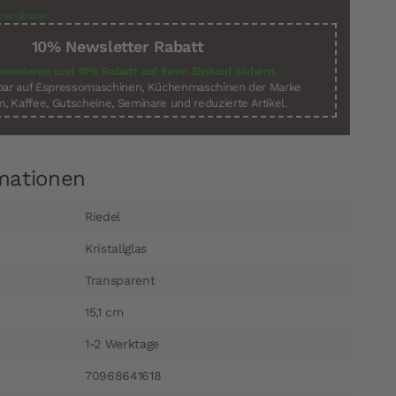
rsandkosten
10% Newsletter Rabatt
bonnieren und 10% Rabatt auf Ihren Einkauf sichern.
sbar auf Espressomaschinen, Küchenmaschinen der Marke
, Kaffee, Gutscheine, Seminare und reduzierte Artikel.
mationen
Riedel
Kristallglas
Transparent
15,1 cm
1-2 Werktage
70968641618