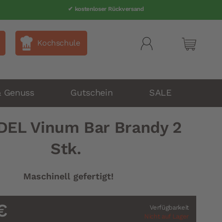
✔ Telefonsupport 040 80 60 999-0
✔ kostenloser Rückversand
Kochschule
Mein Wa
& Genuss
Gutschein
SALE
DEL Vinum Bar Brandy 2
Stk.
Maschinell gefertigt!
€
Verfügbarkeit
Nicht auf Lager