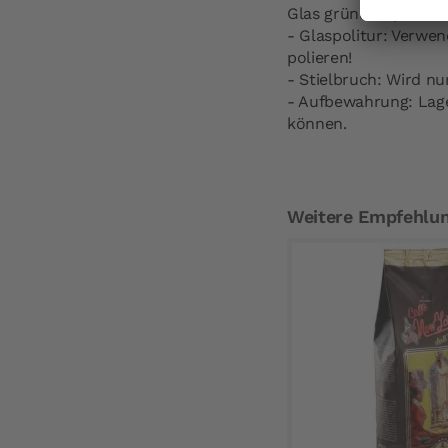
Glas gründlich).
- Glaspolitur: Verwen
polieren!
- Stielbruch: Wird n
- Aufbewahrung: Lage
können.
Weitere Empfehlu