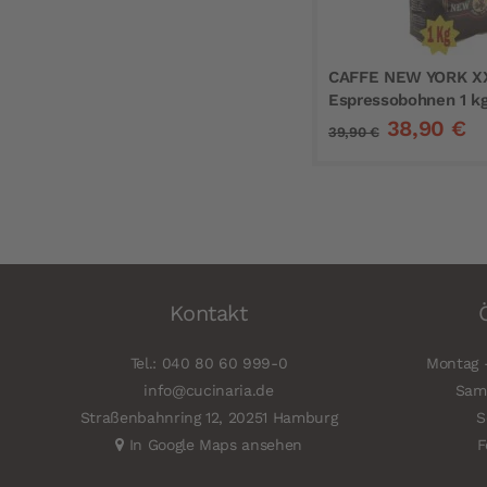
CAFFE NEW YORK X
Espressobohnen 1 k
38,90 €
39,90 €
Kontakt
Tel.: 040 80 60 999-0
Montag -
info@cucinaria.de
Sams
Straßenbahnring 12, 20251 Hamburg
S
In Google Maps ansehen
F