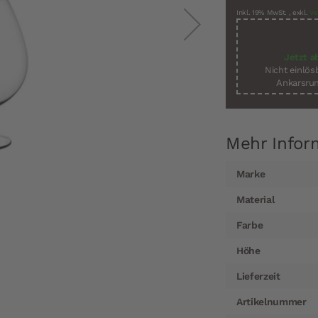
Inkl. 19% MwSt.
,
exkl.
Ve
Jetzt a
Nicht einlö
Ankarsrum
Mehr Infor
Mehr
Marke
Informationen
Material
Farbe
Höhe
Lieferzeit
Artikelnummer