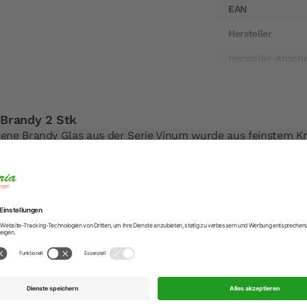
EAN
Hersteller
Hersteller-Anschr
Hersteller-Kontak
Brandy 2 Stk
ne Brandy Glas aus der Serie Vinum wurde aus feinstem Kri
lassischen Design für einzigartigen Genuss.
rer Riedel-Gläser:
spülmaschinenfest! RIEDEL empfiehlt exklusiv MIELE.
eiden, sollte der direkte Kontakt mit anderem Glas oder Me
wenden Sie eine Gläserschiene.
iden, verwenden Sie weiches Wasser (geringer Mineralstoff
ernen, verwenden Sie weißen Essig.
von Hand reinigen:
as unter warmem Wasser aus (verwenden Sie Reinigungsmitt