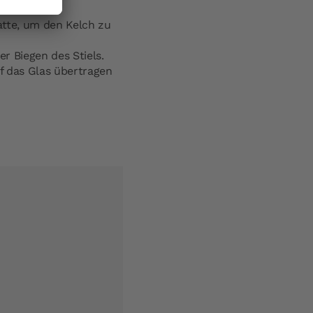
atte, um den Kelch zu
r Biegen des Stiels.
f das Glas übertragen