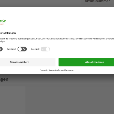
Artikelnummer
Hersteller
Hersteller-Anschr
Hersteller-Kontak
ür Kaffeemühlen aus Thermoholz gerade
sbürsten der Kaffeemühle.
ngen