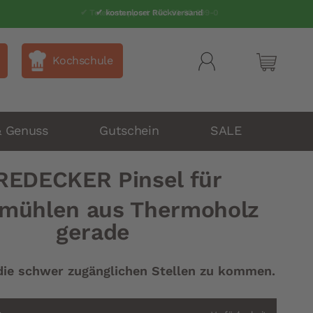
✔ Telefonsupport 040 80 60 999-0
✔ kostenloser Rückversand
Kochschule
Mein Wa
& Genuss
Gutschein
SALE
REDECKER Pinsel für
emühlen aus Thermoholz
gerade
ie schwer zugänglichen Stellen zu kommen.