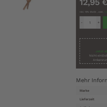
12,95 
Inkl. 19% MwSt.
,
exkl.
Ve
Jetzt a
Nicht einlö
Ankarsrum
Mehr Infor
Mehr
Marke
Informationen
Lieferzeit