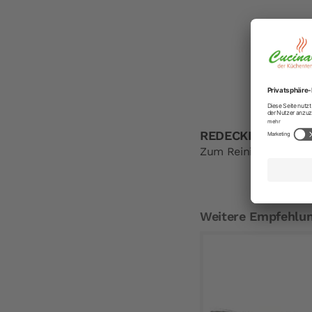
REDECKER Pinsel f
Zum Reinigen und au
Weitere Empfehlu