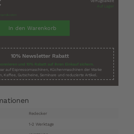
€
Verfügbarkeit
Auf Lager
rsandkosten
In den Warenkorb
10% Newsletter Rabatt
bonnieren und 10% Rabatt auf Ihren Einkauf sichern.
sbar auf Espressomaschinen, Küchenmaschinen der Marke
, Kaffee, Gutscheine, Seminare und reduzierte Artikel.
mationen
Redecker
1-2 Werktage