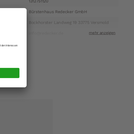
1312751120
Bürstenhaus Redecker GmbH
ift
Bockhorster Landweg 19 33775 Versmold
t
info@redecker.de