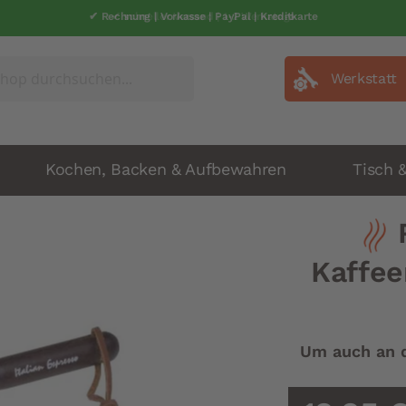
✔ Rechnung | Vorkasse | PayPal | Kreditkarte
✔ schneller Versand | 1-2 Werkatage
Werkstatt
Kochen, Backen & Aufbewahren
Tisch 
Kaffe
Um auch an d