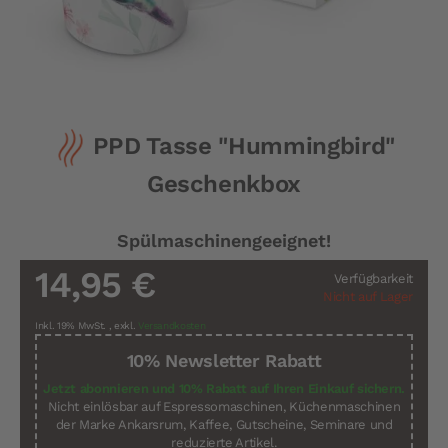
Zum
PPD Tasse "Hummingbird"
Anfang
der
Geschenkbox
Bildergalerie
springen
Spülmaschinengeeignet!
14,95 €
Verfügbarkeit
Nicht auf Lager
Inkl. 19% MwSt.
,
exkl.
Versandkosten
10% Newsletter Rabatt
Jetzt abonnieren und 10% Rabatt auf Ihren Einkauf sichern.
Nicht einlösbar auf Espressomaschinen, Küchenmaschinen
der Marke Ankarsrum, Kaffee, Gutscheine, Seminare und
reduzierte Artikel.