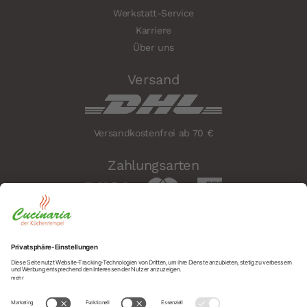
Werkstatt-Service
Karriere
Über uns
Versand
Versandkostenfrei ab 70 €
Zahlungsarten
Sicherheit